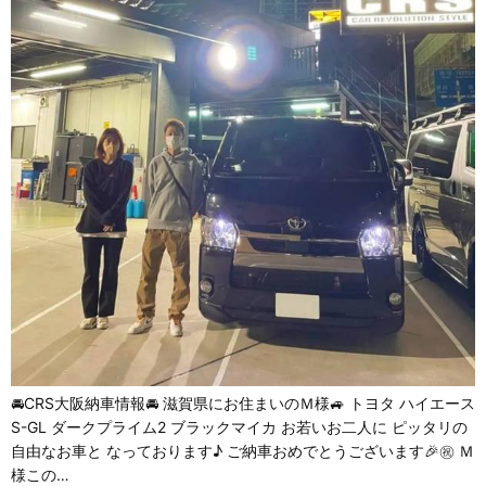
🚘CRS大阪納車情報🚘 滋賀県にお住まいのＭ様🚙 トヨタ ハイエース
S-GL ダークプライム2 ブラックマイカ お若いお二人に ピッタリの
自由なお車と なっております♪ ご納車おめでとうございます🎉㊗️ Ｍ
様この…