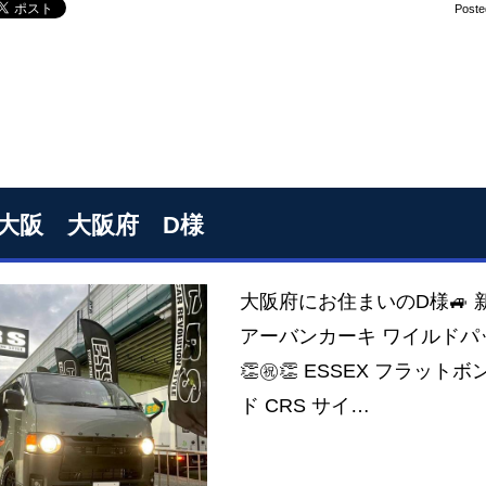
Poste
S大阪 大阪府 D様
大阪府にお住まいのD様🚙 
アーバンカーキ ワイルドパ
👏㊗👏 ESSEX フラット
ド CRS サイ…