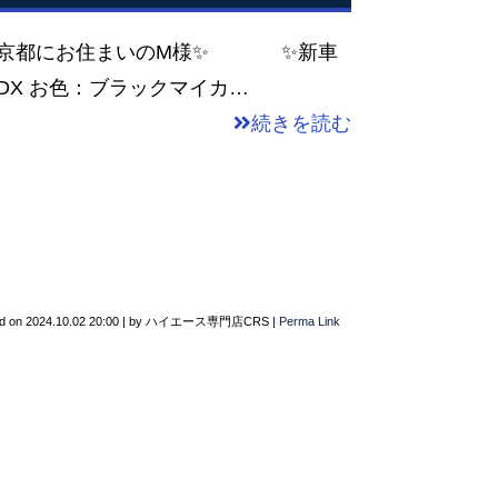
 東京都にお住まいのM様✨ ✨新車
DX お色：ブラックマイカ…
続きを読む
d on
2024.10.02 20:00
|
by
ハイエース専門店CRS
|
Perma Link