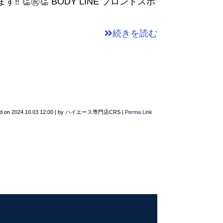
 👏㊗👏 BODY LINE フロントスポ
続きを読む
d on
2024.10.03 12:00
|
by
ハイエース専門店CRS
|
Perma Link