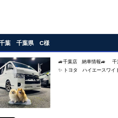
S千葉 千葉県 C様
🚙千葉店 納車情報🚙
✨ トヨタ ハイエースワイド