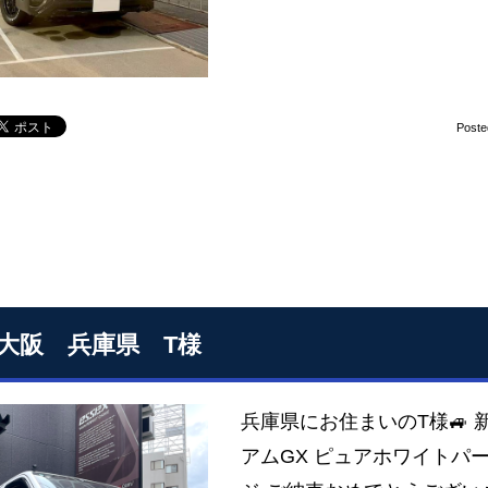
Poste
S大阪 兵庫県 T様
兵庫県にお住まいのT様🚙 
アムGX ピュアホワイトパ