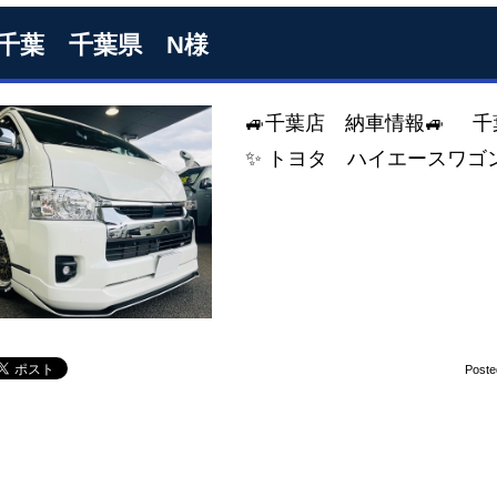
S千葉 千葉県 N様
🚙千葉店 納車情報🚙
✨ トヨタ ハイエースワゴン
Poste