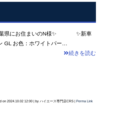
 千葉県にお住まいのN様✨ ✨新車
 GL お色：ホワイトパー…
続きを読む
d on
2024.10.02 12:00
|
by
ハイエース専門店CRS
|
Perma Link