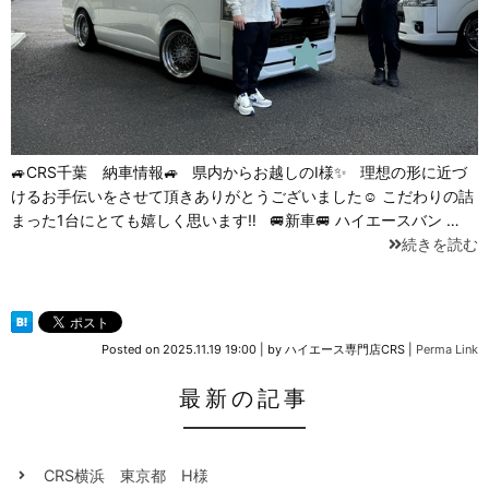
🚙CRS千葉 納車情報🚙 県内からお越しのI様✨ 理想の形に近づ
けるお手伝いをさせて頂きありがとうございました☺ こだわりの詰
まった1台にとても嬉しく思います‼ 🚐新車🚐 ハイエースバン …
続きを読む
Posted on
2025.11.19 19:00
|
by
ハイエース専門店CRS
|
Perma Link
最新の記事
CRS横浜 東京都 H様