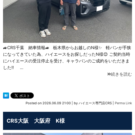
🚙CRS千葉 納車情報🚙 栃木県からお越しのN様✨ 軽バンが手狭
になってきていた為、ハイエースをお探しだったN様😌 ご契約当時
にハイエースの受注停止を受け、キャラバンのご成約をいただきま
した‼ …
続きを読む
Posted on
2026.06.09 21:00
|
by
ハイエース専門店CRS
|
Perma Link
CRS大阪 大阪府 K様