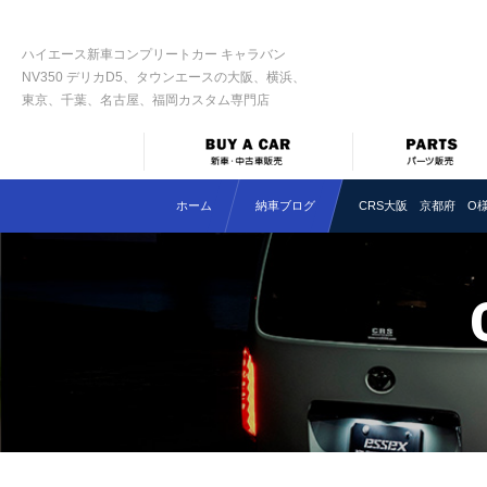
ハイエース新車コンプリートカー キャラバン
NV350 デリカD5、タウンエースの大阪、横浜、
東京、千葉、名古屋、福岡カスタム専門店
ホーム
納車ブログ
CRS大阪 京都府 O