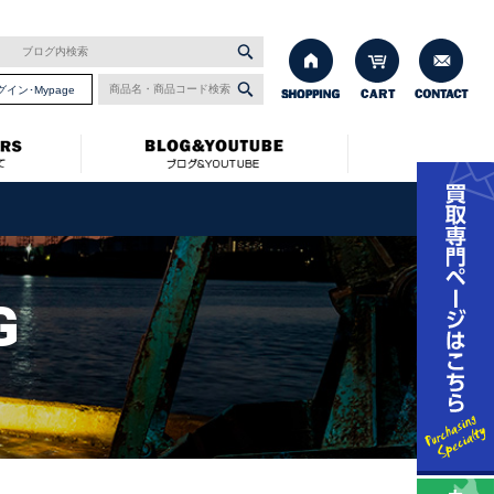
グイン･Mypage
G