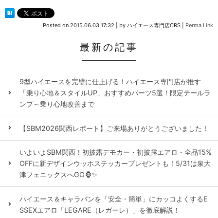
Posted on
2015.06.03 17:32
|
by
ハイエース専門店CRS
|
Perma Link
最新の記事
9型ハイエースを完璧に仕上げる！ハイエース専門店が推す
「乗り心地＆スタイルUP」おすすめパーツ5選！限定テールラ
ンプ～乗り心地改善まで
【SBM2026関西レポート】ご来場ありがとうございました！
いよいよSBM関西！初披露デモカー・初披露エアロ・全品15%
OFFに新デザインウッホステッカープレゼントも！5/31は泉大
津フェニックスへGO🦍✨
ハイエース＆キャラバンを「安全・簡単」にカッコよくするE
SSEXエアロ「LEGARE（レガーレ）」を徹底解説！