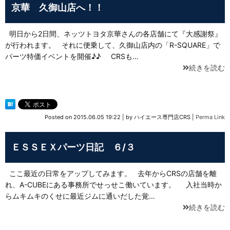
京華 久御山店へ！！
明日から2日間、ネッツトヨタ京華さんの各店舗にて『大感謝祭』
が行われます。 それに便乗して、久御山店内の「R-SQUARE」で
パーツ特価イベントを開催♪♪ CRSも…
続きを読む
Posted on
2015.06.05 19:22
|
by
ハイエース専門店CRS
|
Perma Link
ＥＳＳＥＸパーツ日記 ６/３
ここ最近の日常をアップしてみます。 去年からCRSの店舗を離
れ、A-CUBEにある事務所でせっせこ働いています。 入社当時か
らムキムキのくせに最近ジムに通いだした覚…
続きを読む