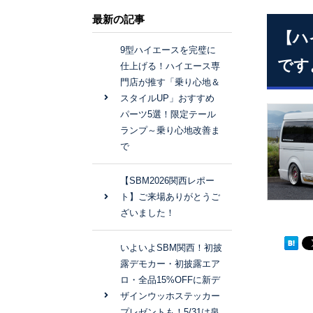
最新の記事
【ハ
9型ハイエースを完璧に
です
仕上げる！ハイエース専
門店が推す「乗り心地＆
スタイルUP」おすすめ
パーツ5選！限定テール
ランプ～乗り心地改善ま
で
【SBM2026関西レポー
ト】ご来場ありがとうご
ざいました！
いよいよSBM関西！初披
露デモカー・初披露エア
ロ・全品15%OFFに新デ
ザインウッホステッカー
プレゼントも！5/31は泉