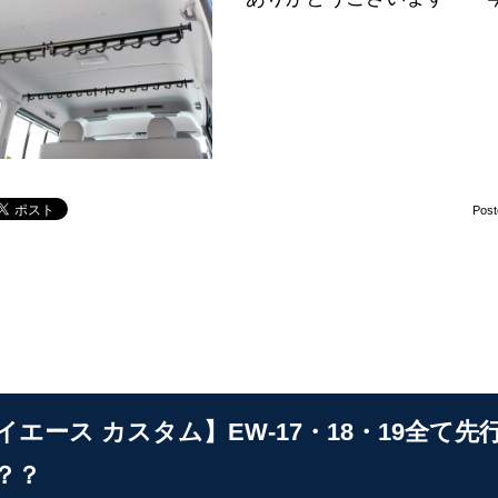
Pos
イエース カスタム】EW-17・18・19全て
？？