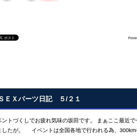
Poste
ＳＥＸパーツ日記 ５/２１
ベントづくしでお疲れ気味の坂田です。 まぁここ最近で
したが。 イベントは全国各地で行われる為、300kmや4