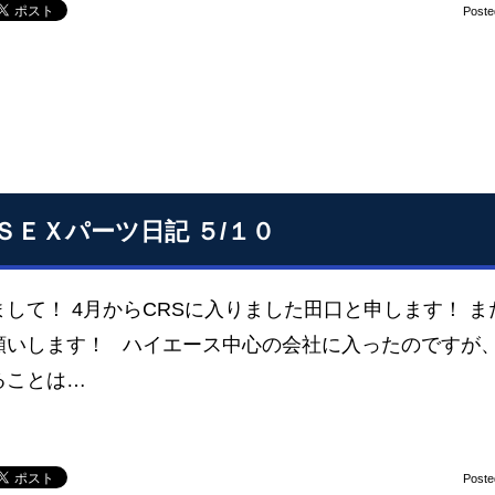
Poste
ＳＥＸパーツ日記 ５/１０
まして！ 4月からCRSに入りました田口と申します！ 
願いします！ ハイエース中心の会社に入ったのですが、
ることは…
Poste