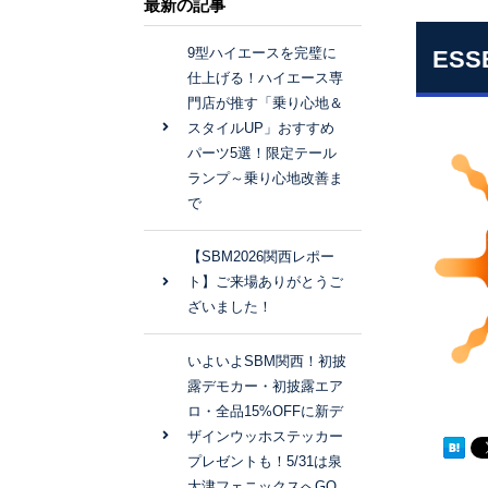
最新の記事
9型ハイエースを完璧に
ES
仕上げる！ハイエース専
門店が推す「乗り心地＆
スタイルUP」おすすめ
パーツ5選！限定テール
ランプ～乗り心地改善ま
で
【SBM2026関西レポー
ト】ご来場ありがとうご
ざいました！
いよいよSBM関西！初披
露デモカー・初披露エア
ロ・全品15%OFFに新デ
ザインウッホステッカー
プレゼントも！5/31は泉
大津フェニックスへGO