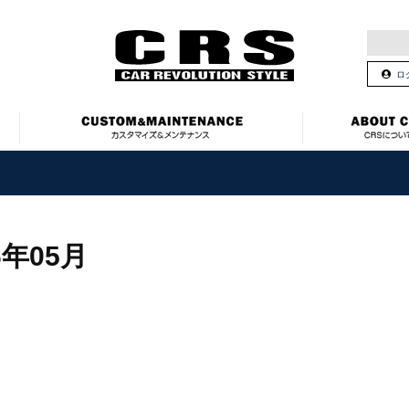
ロ
6年05月