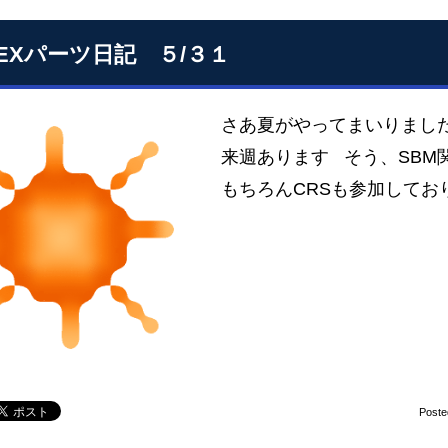
SEXパーツ日記 ５/３１
さあ夏がやってまいりまし
来週あります そう、SB
もちろんCRSも参加しており
Poste