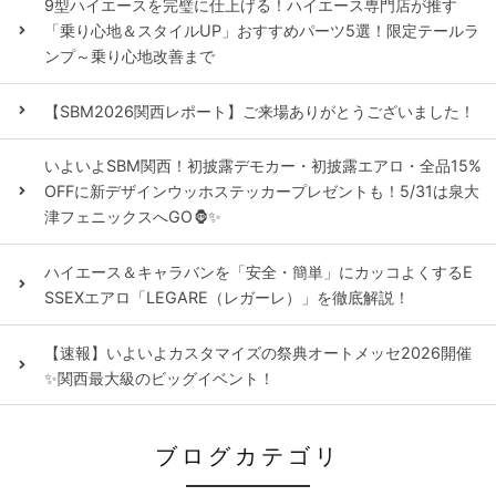
9型ハイエースを完璧に仕上げる！ハイエース専門店が推す
「乗り心地＆スタイルUP」おすすめパーツ5選！限定テールラ
ンプ～乗り心地改善まで
【SBM2026関西レポート】ご来場ありがとうございました！
いよいよSBM関西！初披露デモカー・初披露エアロ・全品15%
OFFに新デザインウッホステッカープレゼントも！5/31は泉大
津フェニックスへGO🦍✨
ハイエース＆キャラバンを「安全・簡単」にカッコよくするE
SSEXエアロ「LEGARE（レガーレ）」を徹底解説！
【速報】いよいよカスタマイズの祭典オートメッセ2026開催
✨関西最大級のビッグイベント！
ブログカテゴリ