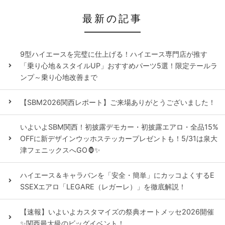
最新の記事
9型ハイエースを完璧に仕上げる！ハイエース専門店が推す
「乗り心地＆スタイルUP」おすすめパーツ5選！限定テールラ
ンプ～乗り心地改善まで
【SBM2026関西レポート】ご来場ありがとうございました！
いよいよSBM関西！初披露デモカー・初披露エアロ・全品15%
OFFに新デザインウッホステッカープレゼントも！5/31は泉大
津フェニックスへGO🦍✨
ハイエース＆キャラバンを「安全・簡単」にカッコよくするE
SSEXエアロ「LEGARE（レガーレ）」を徹底解説！
【速報】いよいよカスタマイズの祭典オートメッセ2026開催
✨関西最大級のビッグイベント！