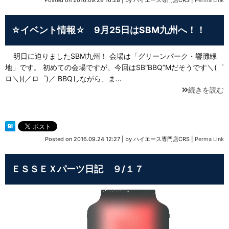
Posted on
2016.09.28 16:28
|
by
ハイエース専門店CRS
|
Perma Link
☆イベント情報☆ 9月25日はSBM九州へ！！
明日に迫りましたSBM九州！ 会場は「グリーンパーク・響灘緑
地」です。 初めての会場ですが、今回はSB“BBQ”Mだそうです＼(゜
ロ＼)(／ロ゜)／ BBQしながら、ま…
続きを読む
Posted on
2016.09.24 12:27
|
by
ハイエース専門店CRS
|
Perma Link
ＥＳＳＥＸパーツ日記 ９/１７