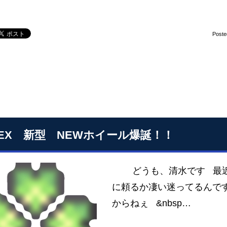
Poste
SEX 新型 NEWホイール爆誕！！
どうも、清水です 最近、
に頼るか凄い迷ってるんで
からねぇ &nbsp…