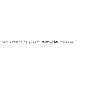
d on
2017.12.01 12:01
|
by
ハイエース専門店CRS
|
Perma Link