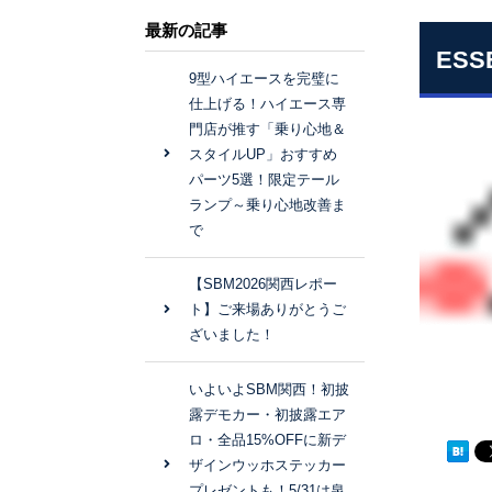
最新の記事
ES
9型ハイエースを完璧に
仕上げる！ハイエース専
門店が推す「乗り心地＆
スタイルUP」おすすめ
パーツ5選！限定テール
ランプ～乗り心地改善ま
で
【SBM2026関西レポー
ト】ご来場ありがとうご
ざいました！
いよいよSBM関西！初披
露デモカー・初披露エア
ロ・全品15%OFFに新デ
ザインウッホステッカー
プレゼントも！5/31は泉