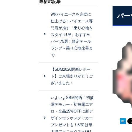
最新の記事
9型ハイエースを完璧に
パー
仕上げる！ハイエース専
門店が推す「乗り心地＆
スタイルUP」おすすめ
パーツ5選！限定テール
ランプ～乗り心地改善ま
で
【SBM2026関西レポー
ト】ご来場ありがとうご
ざいました！
いよいよSBM関西！初披
露デモカー・初披露エア
ロ・全品15%OFFに新デ
ザインウッホステッカー
プレゼントも！5/31は泉
大津フェニックスへGO