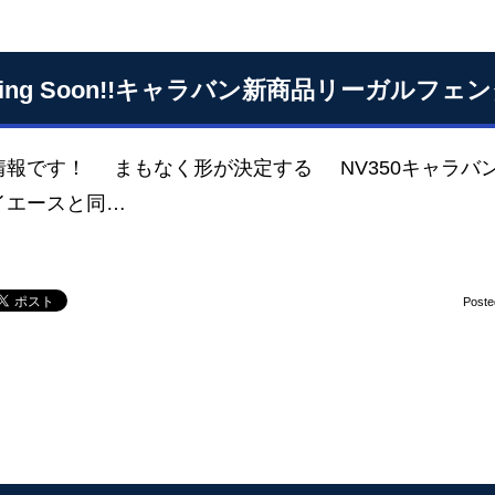
ming Soon!!キャラバン新商品リーガルフェ
情報です！ まもなく形が決定する NV350キャラ
イエースと同…
Poste