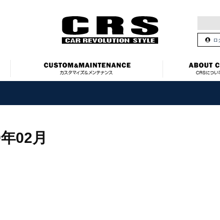
ロ
9年02月