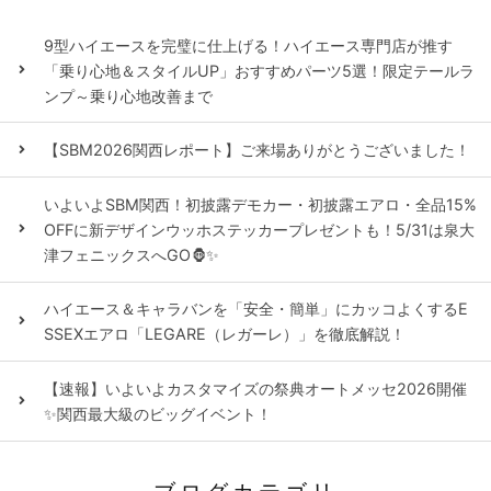
9型ハイエースを完璧に仕上げる！ハイエース専門店が推す
「乗り心地＆スタイルUP」おすすめパーツ5選！限定テールラ
ンプ～乗り心地改善まで
【SBM2026関西レポート】ご来場ありがとうございました！
いよいよSBM関西！初披露デモカー・初披露エアロ・全品15%
OFFに新デザインウッホステッカープレゼントも！5/31は泉大
津フェニックスへGO🦍✨
ハイエース＆キャラバンを「安全・簡単」にカッコよくするE
SSEXエアロ「LEGARE（レガーレ）」を徹底解説！
【速報】いよいよカスタマイズの祭典オートメッセ2026開催
✨関西最大級のビッグイベント！