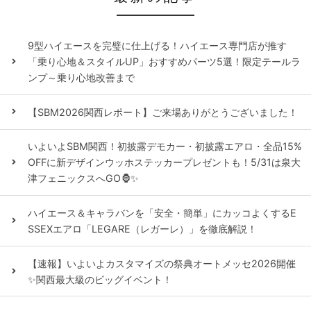
9型ハイエースを完璧に仕上げる！ハイエース専門店が推す
「乗り心地＆スタイルUP」おすすめパーツ5選！限定テールラ
ンプ～乗り心地改善まで
【SBM2026関西レポート】ご来場ありがとうございました！
いよいよSBM関西！初披露デモカー・初披露エアロ・全品15%
OFFに新デザインウッホステッカープレゼントも！5/31は泉大
津フェニックスへGO🦍✨
ハイエース＆キャラバンを「安全・簡単」にカッコよくするE
SSEXエアロ「LEGARE（レガーレ）」を徹底解説！
【速報】いよいよカスタマイズの祭典オートメッセ2026開催
✨関西最大級のビッグイベント！