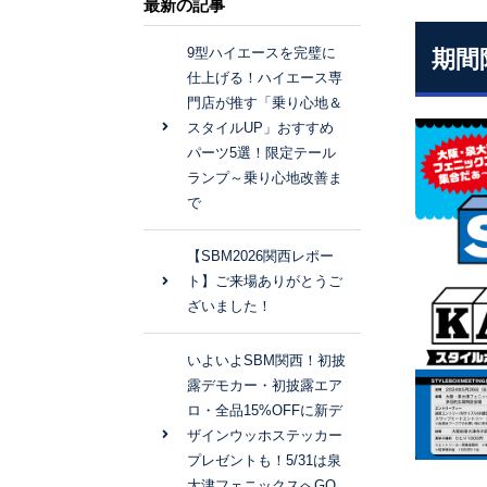
最新の記事
9型ハイエースを完璧に
期間
仕上げる！ハイエース専
門店が推す「乗り心地＆
スタイルUP」おすすめ
パーツ5選！限定テール
ランプ～乗り心地改善ま
で
【SBM2026関西レポー
ト】ご来場ありがとうご
ざいました！
いよいよSBM関西！初披
露デモカー・初披露エア
ロ・全品15%OFFに新デ
ザインウッホステッカー
プレゼントも！5/31は泉
大津フェニックスへGO