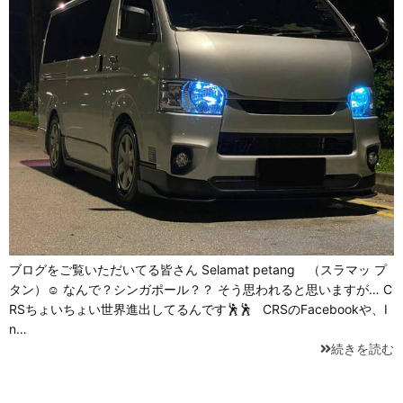
ブログをご覧いただいてる皆さん Selamat petang （スラマッ プ
タン）☺ なんで？シンガポール？？ そう思われると思いますが… C
RSちょいちょい世界進出してるんです🕺🕺 CRSのFacebookや、I
n…
続きを読む