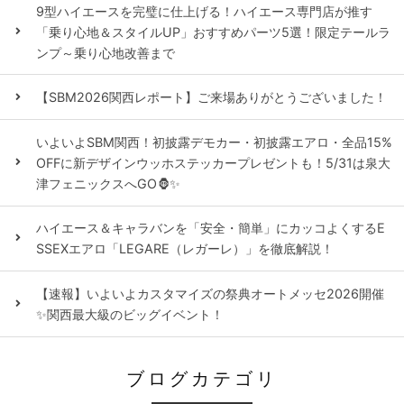
9型ハイエースを完璧に仕上げる！ハイエース専門店が推す
「乗り心地＆スタイルUP」おすすめパーツ5選！限定テールラ
ンプ～乗り心地改善まで
【SBM2026関西レポート】ご来場ありがとうございました！
いよいよSBM関西！初披露デモカー・初披露エアロ・全品15%
OFFに新デザインウッホステッカープレゼントも！5/31は泉大
津フェニックスへGO🦍✨
ハイエース＆キャラバンを「安全・簡単」にカッコよくするE
SSEXエアロ「LEGARE（レガーレ）」を徹底解説！
【速報】いよいよカスタマイズの祭典オートメッセ2026開催
✨関西最大級のビッグイベント！
ブログカテゴリ