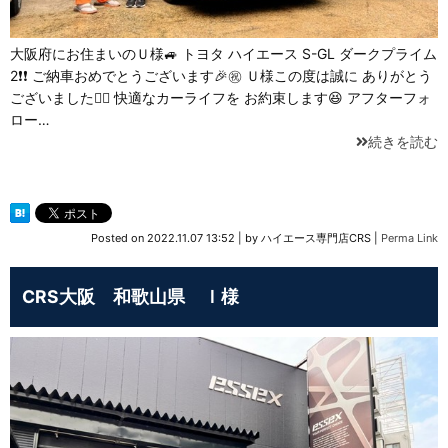
大阪府にお住まいのＵ様🚙 トヨタ ハイエース S-GL ダークプライム
2❗❗ ご納車おめでとうございます🎉㊗️ Ｕ様この度は誠に ありがとう
ございました🙇‍♂️ 快適なカーライフを お約束します😆 アフターフォ
ロー…
続きを読む
Posted on
2022.11.07 13:52
|
by
ハイエース専門店CRS
|
Perma Link
CRS大阪 和歌山県 Ｉ様