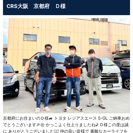
CRS大阪 京都府 Ｄ様
京都府にお住まいのＤ様🚙 トヨタ レジアスエース S-GL ご納車おめ
でとうございます🎉㊗️ かっこよく仕上りましたね♪ Ｄ様この度は誠
に ありがとうございました🙇‍♂️ 仲の良い皆様で 素敵なカーライフを