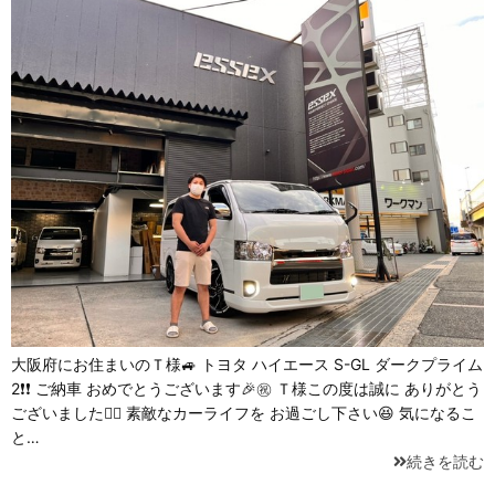
大阪府にお住まいのＴ様🚙 トヨタ ハイエース S-GL ダークプライム
2❗❗ ご納車 おめでとうございます🎉㊗️ Ｔ様この度は誠に ありがとう
ございました🙇‍♂️ 素敵なカーライフを お過ごし下さい😆 気になるこ
と…
続きを読む