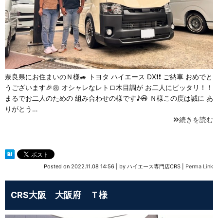
奈良県にお住まいのＮ様🚙 トヨタ ハイエース DX❗❗ ご納車 おめでと
うございます🎉㊗️ オシャレなレトロ木目調が お二人にピッタリ！！
まるでお二人のための 組み合わせの様です♪😆 Ｎ様この度は誠に あ
りがとう…
続きを読む
Posted on
2022.11.08 14:56
|
by
ハイエース専門店CRS
|
Perma Link
CRS大阪 大阪府 Ｔ様