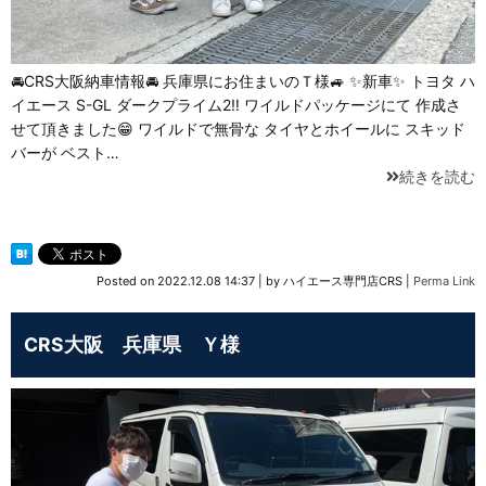
🚘CRS大阪納車情報🚘 兵庫県にお住まいのＴ様🚙 ✨新車✨ トヨタ ハ
イエース S-GL ダークプライム2‼️ ワイルドパッケージにて 作成さ
せて頂きました😁 ワイルドで無骨な タイヤとホイールに スキッド
バーが ベスト…
続きを読む
Posted on
2022.12.08 14:37
|
by
ハイエース専門店CRS
|
Perma Link
CRS大阪 兵庫県 Ｙ様