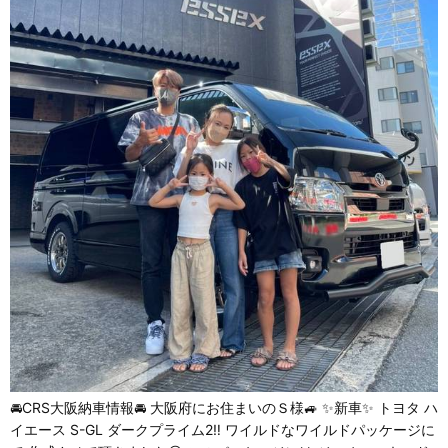
🚘CRS大阪納車情報🚘 大阪府にお住まいのＳ様🚙 ✨新車✨ トヨタ ハ
イエース S-GL ダークプライム2‼️ ワイルドなワイルドパッケージに