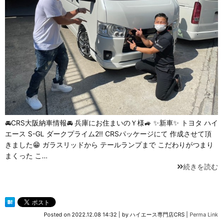
🚘CRS大阪納車情報🚘 兵庫にお住まいのＹ様🚙 ✨新車✨ トヨタ ハイ
エース S-GL ダークプライム2‼️ CRSパッケージにて 作成させて頂
きました😁 ガラスリッドから テールランプまで こだわりがつまり
まくった こ…
続きを読む
Posted on
2022.12.08 14:32
|
by
ハイエース専門店CRS
|
Perma Link