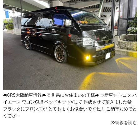
🚘CRS大阪納車情報🚘 香川県にお住まいのＴ様🚙 ✨新車✨ トヨタ ハ
イエース ワゴンGL‼️ ベッドキットⅤにて 作成させて頂きました😁
ブラックにブロンズが とてもよくお似合いですね！ ご納車おめでと
うござ…
続きを読む