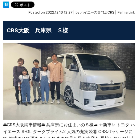
Posted on
2022.12.16 12:27
|
by
ハイエース専門店CRS
|
Perma Link
CRS大阪 兵庫県 Ｓ様
🚘CRS大阪納車情報🚘 兵庫県にお住まいのＳ様🚙 ✨新車✨ トヨタ ハ
イエース S-GL ダークプライム2 人気の充実装備 CRSパッケージに