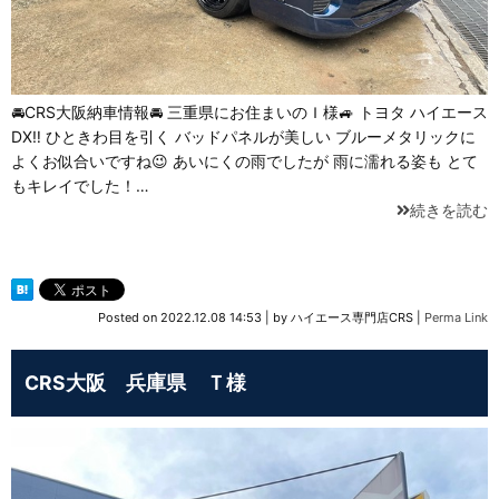
🚘CRS大阪納車情報🚘 三重県にお住まいのＩ様🚙 トヨタ ハイエース
DX‼️ ひときわ目を引く バッドパネルが美しい ブルーメタリックに
よくお似合いですね😉 あいにくの雨でしたが 雨に濡れる姿も とて
もキレイでした！…
続きを読む
Posted on
2022.12.08 14:53
|
by
ハイエース専門店CRS
|
Perma Link
CRS大阪 兵庫県 Ｔ様