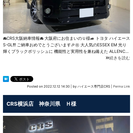
🚘CRS大阪納車情報🚘 大阪府にお住まいのＵ様🚙 トヨタ ハイエース
S-GL❗❗ ご納車おめでとうございます🎉㊗️ 大人気のESSEX EM 光り
輝くブラックポリッシュに 機能性と実用性を兼ね備えた ALLENC…
続きを読む
Posted on
2022.12.12 14:30
|
by
ハイエース専門店CRS
|
Perma Link
CRS横浜店 神奈川県 Ｈ様