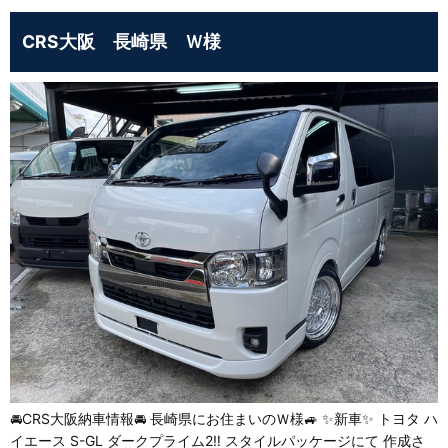
CRS大阪 長崎県 Ｗ様
🚘CRS大阪納車情報🚘 長崎県にお住まいのＷ様🚙 ✨新車✨ トヨタ ハ
イエース S-GL ダークプライム2‼️ スタイルパッケージにて 作成さ