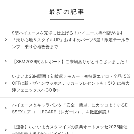
最新の記事
9型ハイエースを完璧に仕上げる！ハイエース専門店が推す
「乗り心地＆スタイルUP」おすすめパーツ5選！限定テールラ
ンプ～乗り心地改善まで
【SBM2026関西レポート】ご来場ありがとうございました！
いよいよSBM関西！初披露デモカー・初披露エアロ・全品15%
OFFに新デザインウッホステッカープレゼントも！5/31は泉大
津フェニックスへGO🦍✨
ハイエース＆キャラバンを「安全・簡単」にカッコよくするE
SSEXエアロ「LEGARE（レガーレ）」を徹底解説！
【速報】いよいよカスタマイズの祭典オートメッセ2026開催
✨関西最大級のビッグイベント！