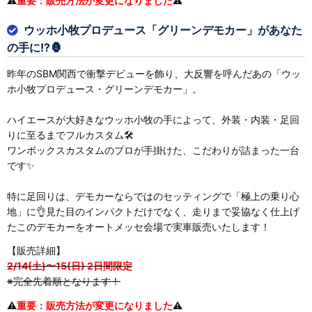
⚠
重要：販売方法が変更になりました
⚠
ウッホ小牧プロデュース「グリーンデモカー」があなた
の手に!?🦍
昨年のSBM関西で衝撃デビューを飾り、大反響を呼んだあの「ウッ
ホ小牧プロデュース・グリーンデモカー」。
ハイエースが大好きなウッホ小牧の手によって、外装・内装・足回
りに至るまでフルカスタム🛠
ワンボックスカスタムのプロが手掛けた、こだわりが詰まった一台
です✨
特に足回りは、デモカーならではのセッティングで「極上の乗り心
地」に👌見た目のインパクトだけでなく、走りまで妥協なく仕上げ
たこのデモカーをオートメッセ会場で実車販売いたします！
【販売詳細】
2/14(土)〜15(日) 2日間限定
※完全先着順となります！
⚠
重要：販売方法が変更になりました
⚠