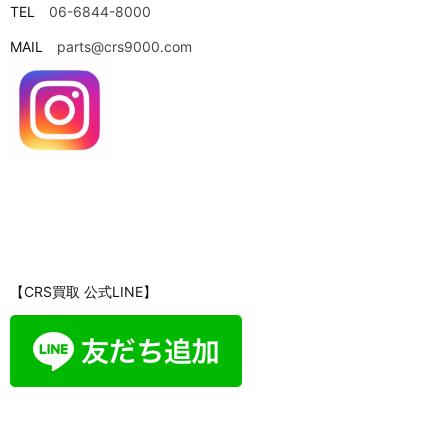
TEL
06-6844-8000
MAIL
parts@crs9000.com
【CRS買取 公式LINE】