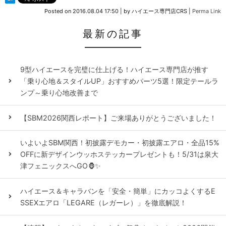
Posted on
2016.08.04 17:50
|
by
ハイエース専門店CRS
|
Perma Link
最新の記事
9型ハイエースを完璧に仕上げる！ハイエース専門店が推す
「乗り心地＆スタイルUP」おすすめパーツ5選！限定テールラ
ンプ～乗り心地改善まで
【SBM2026関西レポート】ご来場ありがとうございました！
いよいよSBM関西！初披露デモカー・初披露エアロ・全品15%
OFFに新デザインウッホステッカープレゼントも！5/31は泉大
津フェニックスへGO🦍✨
ハイエース＆キャラバンを「安全・簡単」にカッコよくするE
SSEXエアロ「LEGARE（レガーレ）」を徹底解説！