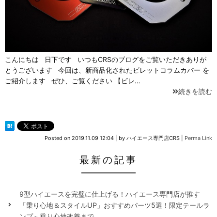
こんにちは 日下です いつもCRSのブログをご覧いただきありが
とうございます 今回は、新商品化されたビレットコラムカバー を
ご紹介します ぜひ、ご覧ください 【ビレ…
続きを読む
Posted on
2019.11.09 12:04
|
by
ハイエース専門店CRS
|
Perma Link
最新の記事
9型ハイエースを完璧に仕上げる！ハイエース専門店が推す
「乗り心地＆スタイルUP」おすすめパーツ5選！限定テールラ
ンプ～乗り心地改善まで