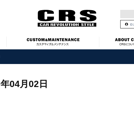
ロ
日
0年04月02日