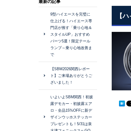
最新の記事
9型ハイエースを完璧に
【ハ
仕上げる！ハイエース専
門店が推す「乗り心地＆
スタイルUP」おすすめ
パーツ5選！限定テール
ランプ～乗り心地改善ま
で
【SBM2026関西レポー
ト】ご来場ありがとうご
ざいました！
いよいよSBM関西！初披
露デモカー・初披露エア
ロ・全品15%OFFに新デ
ザインウッホステッカー
プレゼントも！5/31は泉
大津フェニックスへGO