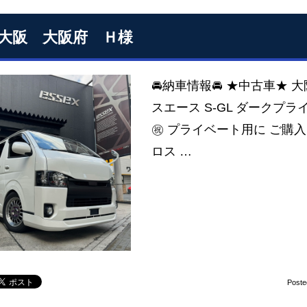
S大阪 大阪府 Ｈ様
🚘納車情報🚘 ★中古車★ 
スエース S-GL ダークプライ
㊗️ プライベート用に ご購入
ロス …
Poste