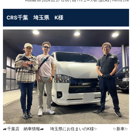
Posted on
2024.02.27 12:00
|
by
ハイエース専門店CRS
|
Perma Link
CRS千葉 埼玉県 K様
🚙千葉店 納車情報🚙 埼玉県にお住まいのK様✨ ✨新車✨