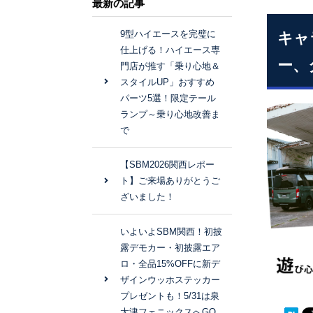
最新の記事
9型ハイエースを完璧に
キャ
仕上げる！ハイエース専
ー、
門店が推す「乗り心地＆
スタイルUP」おすすめ
パーツ5選！限定テール
ランプ～乗り心地改善ま
で
【SBM2026関西レポー
ト】ご来場ありがとうご
ざいました！
いよいよSBM関西！初披
露デモカー・初披露エア
ロ・全品15%OFFに新デ
ザインウッホステッカー
プレゼントも！5/31は泉
大津フェニックスへGO