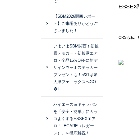
で
ESSE
【SBM2026関西レポー
ト】ご来場ありがとうご
ざいました！
CRSも私
いよいよSBM関西！初披
露デモカー・初披露エア
ロ・全品15%OFFに新デ
ザインウッホステッカー
プレゼントも！5/31は泉
大津フェニックスへGO
🦍✨
ハイエース＆キャラバン
を「安全・簡単」にカッ
コよくするESSEXエア
ロ「LEGARE（レガー
レ）」を徹底解説！