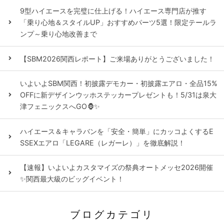
9型ハイエースを完璧に仕上げる！ハイエース専門店が推す
「乗り心地＆スタイルUP」おすすめパーツ5選！限定テールラ
ンプ～乗り心地改善まで
【SBM2026関西レポート】ご来場ありがとうございました！
いよいよSBM関西！初披露デモカー・初披露エアロ・全品15%
OFFに新デザインウッホステッカープレゼントも！5/31は泉大
津フェニックスへGO🦍✨
ハイエース＆キャラバンを「安全・簡単」にカッコよくするE
SSEXエアロ「LEGARE（レガーレ）」を徹底解説！
【速報】いよいよカスタマイズの祭典オートメッセ2026開催
✨関西最大級のビッグイベント！
ブログカテゴリ