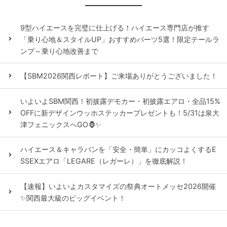
9型ハイエースを完璧に仕上げる！ハイエース専門店が推す
「乗り心地＆スタイルUP」おすすめパーツ5選！限定テールラ
ンプ～乗り心地改善まで
【SBM2026関西レポート】ご来場ありがとうございました！
いよいよSBM関西！初披露デモカー・初披露エアロ・全品15%
OFFに新デザインウッホステッカープレゼントも！5/31は泉大
津フェニックスへGO🦍✨
ハイエース＆キャラバンを「安全・簡単」にカッコよくするE
SSEXエアロ「LEGARE（レガーレ）」を徹底解説！
【速報】いよいよカスタマイズの祭典オートメッセ2026開催
✨関西最大級のビッグイベント！