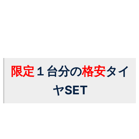
限定
１台分の
格安
タイ
ヤSET