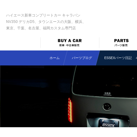
ハイエース新車コンプリートカー キャラバン
NV350 デリカD5、タウンエースの大阪、横浜、
東京、千葉、名古屋、福岡カスタム専門店
ホーム
パーツブログ
ESSEXパーツ日記 