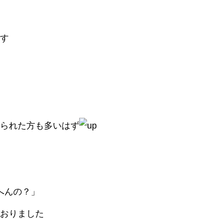
す
られた方も多いはず
へんの？」
おりました