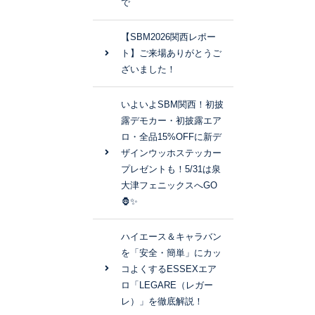
で
【SBM2026関西レポー
ト】ご来場ありがとうご
ざいました！
いよいよSBM関西！初披
露デモカー・初披露エア
ロ・全品15%OFFに新デ
ザインウッホステッカー
プレゼントも！5/31は泉
大津フェニックスへGO
🦍✨
ハイエース＆キャラバン
を「安全・簡単」にカッ
コよくするESSEXエア
ロ「LEGARE（レガー
レ）」を徹底解説！