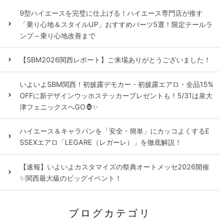
9型ハイエースを完璧に仕上げる！ハイエース専門店が推す
「乗り心地＆スタイルUP」おすすめパーツ5選！限定テールラ
ンプ～乗り心地改善まで
【SBM2026関西レポート】ご来場ありがとうございました！
いよいよSBM関西！初披露デモカー・初披露エアロ・全品15%
OFFに新デザインウッホステッカープレゼントも！5/31は泉大
津フェニックスへGO🦍✨
ハイエース＆キャラバンを「安全・簡単」にカッコよくするE
SSEXエアロ「LEGARE（レガーレ）」を徹底解説！
【速報】いよいよカスタマイズの祭典オートメッセ2026開催
✨関西最大級のビッグイベント！
ブログカテゴリ