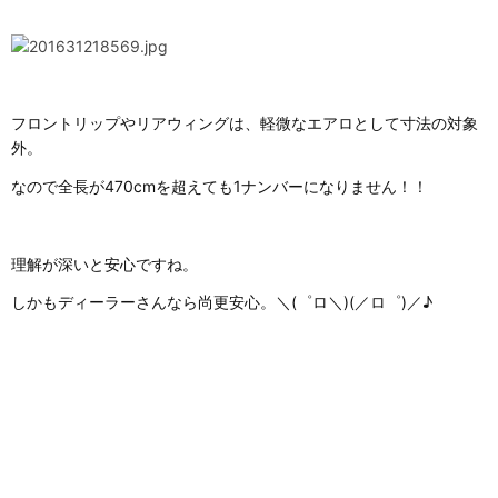
フロントリップやリアウィングは、軽微なエアロとして寸法の対象
外。
なので全長が470cmを超えても1ナンバーになりません！！
理解が深いと安心ですね。
しかもディーラーさんなら尚更安心。＼(゜ロ＼)(／ロ゜)／♪