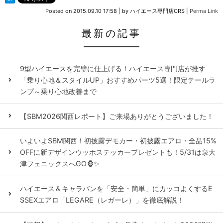
Posted on
2015.09.10 17:58
|
by
ハイエース専門店CRS
|
Perma Link
最新の記事
9型ハイエースを完璧に仕上げる！ハイエース専門店が推す
「乗り心地＆スタイルUP」おすすめパーツ5選！限定テールラ
ンプ～乗り心地改善まで
【SBM2026関西レポート】ご来場ありがとうございました！
いよいよSBM関西！初披露デモカー・初披露エアロ・全品15%
OFFに新デザインウッホステッカープレゼントも！5/31は泉大
津フェニックスへGO🦍✨
ハイエース＆キャラバンを「安全・簡単」にカッコよくするE
SSEXエアロ「LEGARE（レガーレ）」を徹底解説！