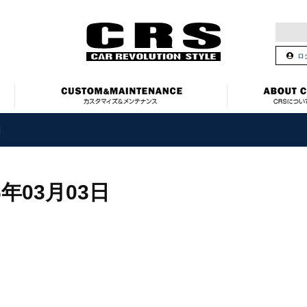
ロ
日
6年03月03日