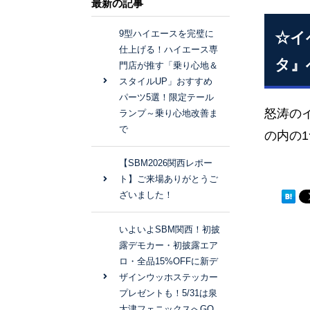
最新の記事
9型ハイエースを完璧に
☆イ
仕上げる！ハイエース専
タ』
門店が推す「乗り心地＆
スタイルUP」おすすめ
パーツ5選！限定テール
怒涛の
ランプ～乗り心地改善ま
で
の内の
【SBM2026関西レポー
ト】ご来場ありがとうご
ざいました！
いよいよSBM関西！初披
露デモカー・初披露エア
ロ・全品15%OFFに新デ
ザインウッホステッカー
プレゼントも！5/31は泉
大津フェニックスへGO