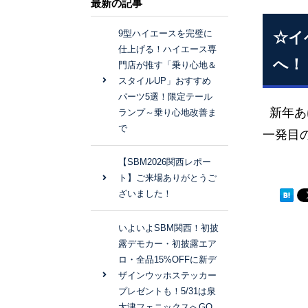
最新の記事
9型ハイエースを完璧に
☆イ
仕上げる！ハイエース専
へ！
門店が推す「乗り心地＆
スタイルUP」おすすめ
パーツ5選！限定テール
新年あ
ランプ～乗り心地改善ま
で
一発目
【SBM2026関西レポー
ト】ご来場ありがとうご
ざいました！
いよいよSBM関西！初披
露デモカー・初披露エア
ロ・全品15%OFFに新デ
ザインウッホステッカー
プレゼントも！5/31は泉
大津フェニックスへGO