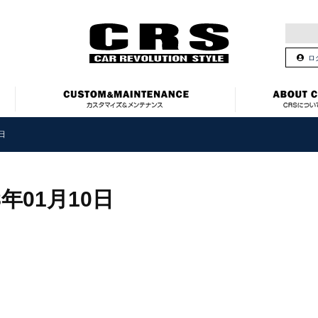
ロ
0日
8年01月10日