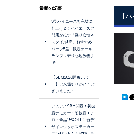
最新の記事
【ハ
9型ハイエースを完璧に
仕上げる！ハイエース専
門店が推す「乗り心地＆
スタイルUP」おすすめ
パーツ5選！限定テール
ランプ～乗り心地改善ま
で
【SBM2026関西レポー
ト】ご来場ありがとうご
ざいました！
いよいよSBM関西！初披
露デモカー・初披露エア
ロ・全品15%OFFに新デ
ザインウッホステッカー
プレゼントも！5/31は泉