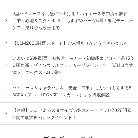
9型ハイエースを完璧に仕上げる！ハイエース専門店が推す
「乗り心地＆スタイルUP」おすすめパーツ5選！限定テールラ
ンプ～乗り心地改善まで
【SBM2026関西レポート】ご来場ありがとうございました！
いよいよSBM関西！初披露デモカー・初披露エアロ・全品15%
OFFに新デザインウッホステッカープレゼントも！5/31は泉大
津フェニックスへGO🦍✨
ハイエース＆キャラバンを「安全・簡単」にカッコよくするE
SSEXエアロ「LEGARE（レガーレ）」を徹底解説！
【速報】いよいよカスタマイズの祭典オートメッセ2026開催
✨関西最大級のビッグイベント！