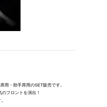
転席用・助手席用のSET販売です。
気のフロントを演出！
す。