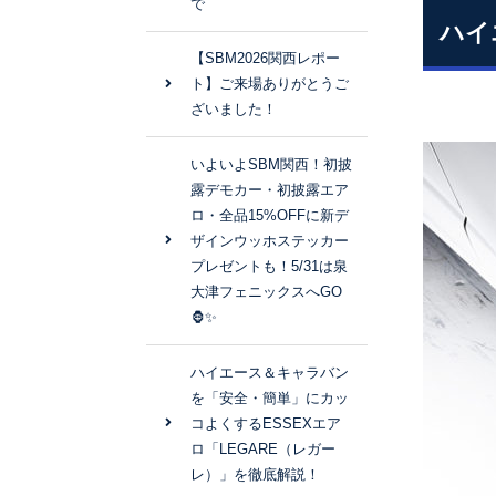
で
ハイ
【SBM2026関西レポー
ト】ご来場ありがとうご
ざいました！
いよいよSBM関西！初披
露デモカー・初披露エア
ロ・全品15%OFFに新デ
ザインウッホステッカー
プレゼントも！5/31は泉
大津フェニックスへGO
🦍✨
ハイエース＆キャラバン
を「安全・簡単」にカッ
コよくするESSEXエア
ロ「LEGARE（レガー
レ）」を徹底解説！