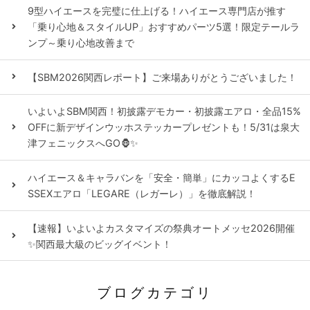
9型ハイエースを完璧に仕上げる！ハイエース専門店が推す
「乗り心地＆スタイルUP」おすすめパーツ5選！限定テールラ
ンプ～乗り心地改善まで
【SBM2026関西レポート】ご来場ありがとうございました！
いよいよSBM関西！初披露デモカー・初披露エアロ・全品15%
OFFに新デザインウッホステッカープレゼントも！5/31は泉大
津フェニックスへGO🦍✨
ハイエース＆キャラバンを「安全・簡単」にカッコよくするE
SSEXエアロ「LEGARE（レガーレ）」を徹底解説！
【速報】いよいよカスタマイズの祭典オートメッセ2026開催
✨関西最大級のビッグイベント！
ブログカテゴリ