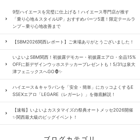
9型ハイエースを完璧に仕上げる！ハイエース専門店が推す
「乗り心地＆スタイルUP」おすすめパーツ5選！限定テールラ
ンプ～乗り心地改善まで
【SBM2026関西レポート】ご来場ありがとうございました！
いよいよSBM関西！初披露デモカー・初披露エアロ・全品15%
OFFに新デザインウッホステッカープレゼントも！5/31は泉大
津フェニックスへGO🦍✨
ハイエース＆キャラバンを「安全・簡単」にカッコよくするE
SSEXエアロ「LEGARE（レガーレ）」を徹底解説！
【速報】いよいよカスタマイズの祭典オートメッセ2026開催
✨関西最大級のビッグイベント！
ブログカテゴリ