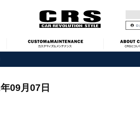
ロ
日
2年09月07日