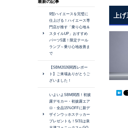
最新の記事
9型ハイエースを完璧に
上げ
仕上げる！ハイエース専
門店が推す「乗り心地＆
スタイルUP」おすすめ
パーツ5選！限定テール
ランプ～乗り心地改善ま
で
【SBM2026関西レポー
ト】ご来場ありがとうご
ざいました！
いよいよSBM関西！初披
露デモカー・初披露エア
ロ・全品15%OFFに新デ
ザインウッホステッカー
プレゼントも！5/31は泉
大津フェニックスへGO