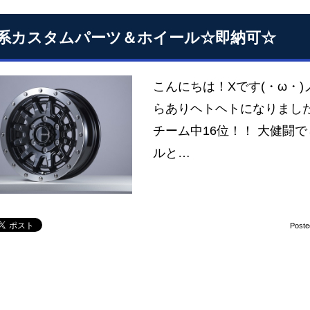
系カスタムパーツ＆ホイール☆即納可☆
こんにちは！Xです(・ω・
らありヘトヘトになりました(
チーム中16位！！ 大健闘で
ルと…
Poste