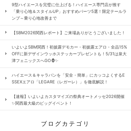
9型ハイエースを完璧に仕上げる！ハイエース専門店が推す
「乗り心地＆スタイルUP」おすすめパーツ5選！限定テールラ
ンプ～乗り心地改善まで
【SBM2026関西レポート】ご来場ありがとうございました！
いよいよSBM関西！初披露デモカー・初披露エアロ・全品15%
OFFに新デザインウッホステッカープレゼントも！5/31は泉大
津フェニックスへGO🦍✨
ハイエース＆キャラバンを「安全・簡単」にカッコよくするE
SSEXエアロ「LEGARE（レガーレ）」を徹底解説！
【速報】いよいよカスタマイズの祭典オートメッセ2026開催
✨関西最大級のビッグイベント！
ブログカテゴリ