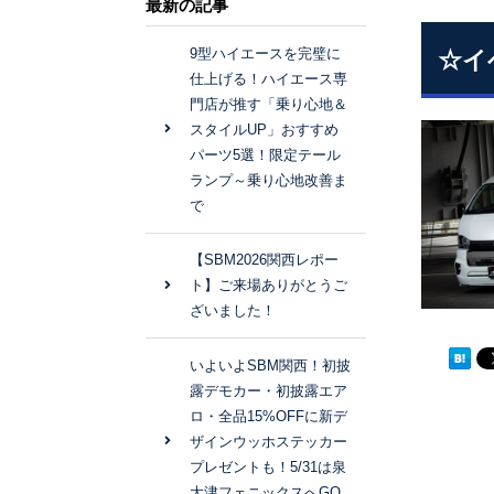
最新の記事
9型ハイエースを完璧に
☆イ
仕上げる！ハイエース専
門店が推す「乗り心地＆
スタイルUP」おすすめ
パーツ5選！限定テール
ランプ～乗り心地改善ま
で
【SBM2026関西レポー
ト】ご来場ありがとうご
ざいました！
いよいよSBM関西！初披
露デモカー・初披露エア
ロ・全品15%OFFに新デ
ザインウッホステッカー
プレゼントも！5/31は泉
大津フェニックスへGO