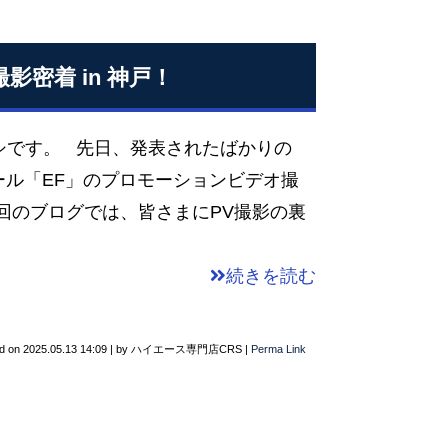
影密着 in 神戸！
シです。 先日、発表されたばかりの
イール「EF」のプロモーションビデオ撮
回のブログでは、皆さまにPV撮影の裏
続きを読む
d on
2025.05.13 14:09
|
by
ハイエース専門店CRS
|
Perma Link