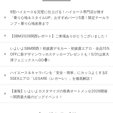
9型ハイエースを完璧に仕上げる！ハイエース専門店が推す
「乗り心地＆スタイルUP」おすすめパーツ5選！限定テールラ
ンプ～乗り心地改善まで
【SBM2026関西レポート】ご来場ありがとうございました！
いよいよSBM関西！初披露デモカー・初披露エアロ・全品15%
OFFに新デザインウッホステッカープレゼントも！5/31は泉大
津フェニックスへGO🦍✨
ハイエース＆キャラバンを「安全・簡単」にカッコよくするE
SSEXエアロ「LEGARE（レガーレ）」を徹底解説！
【速報】いよいよカスタマイズの祭典オートメッセ2026開催
✨関西最大級のビッグイベント！