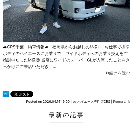
🚙CRS千葉 納車情報🚙 福岡県からお越しのM様✨ お仕事で標準
ボディのハイエースにお乗りで、ワイドボディへのお乗り換えをご
検討中だったM様😌 当店にワイドのスーパーGLが入庫したことをき
っかけにご来店いただき、…
続きを読む
Posted on
2026.04.14 19:00
|
by
ハイエース専門店CRS
|
Perma Link
最新の記事