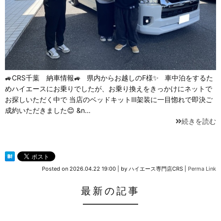
🚙CRS千葉 納車情報🚙 県内からお越しのF様✨ 車中泊をするた
めハイエースにお乗りでしたが、お乗り換えをきっかけにネットで
お探しいただく中で 当店のベッドキットⅢ架装に一目惚れで即決ご
成約いただきました😊 &n…
続きを読む
Posted on
2026.04.22 19:00
|
by
ハイエース専門店CRS
|
Perma Link
最新の記事