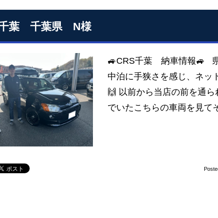
S千葉 千葉県 N様
🚙CRS千葉 納車情報🚙
中泊に手狭さを感じ、ネッ
🙌 以前から当店の前を通
でいたこちらの車両を見て
Poste