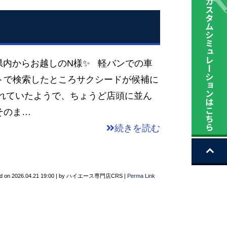
 県内からお越しのN様✨ 軽バンでの車
トで検索したところサクシードが候補に
られていたようで、ちょうど店頭に並ん
そのま…
続きを読む
d on
2026.04.21 19:00
|
by
ハイエース専門店CRS
|
Perma Link