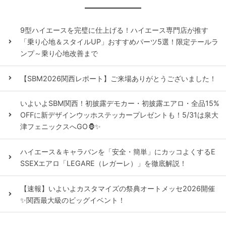
9型ハイエースを完璧に仕上げる！ハイエース専門店が推す
「乗り心地＆スタイルUP」おすすめパーツ5選！限定テールラ
ンプ～乗り心地改善まで
【SBM2026関西レポート】ご来場ありがとうございました！
いよいよSBM関西！初披露デモカー・初披露エアロ・全品15%
OFFに新デザインウッホステッカープレゼントも！5/31は泉大
津フェニックスへGO🦍✨
ハイエース＆キャラバンを「安全・簡単」にカッコよくするE
SSEXエアロ「LEGARE（レガーレ）」を徹底解説！
【速報】いよいよカスタマイズの祭典オートメッセ2026開催
✨関西最大級のビッグイベント！