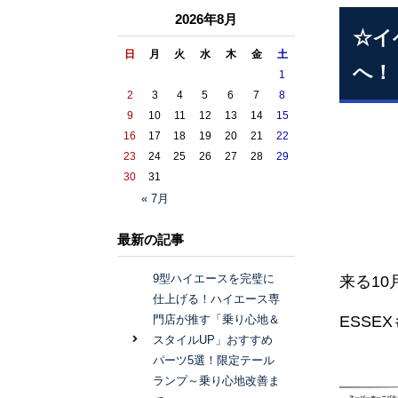
2026年8月
☆イ
日
月
火
水
木
金
土
へ！
1
2
3
4
5
6
7
8
9
10
11
12
13
14
15
16
17
18
19
20
21
22
23
24
25
26
27
28
29
30
31
« 7月
最新の記事
9型ハイエースを完璧に
来る1
仕上げる！ハイエース専
ESSE
門店が推す「乗り心地＆
スタイルUP」おすすめ
パーツ5選！限定テール
ランプ～乗り心地改善ま