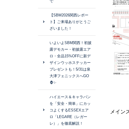
で
【SBM2026関西レポー
ト】ご来場ありがとうご
ざいました！
いよいよSBM関西！初披
露デモカー・初披露エア
ロ・全品15%OFFに新デ
ザインウッホステッカー
プレゼントも！5/31は泉
大津フェニックスへGO
🦍✨
ハイエース＆キャラバン
を「安全・簡単」にカッ
コよくするESSEXエア
メイン
ロ「LEGARE（レガー
レ）」を徹底解説！