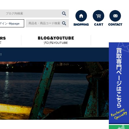
グイン･Mypage
！